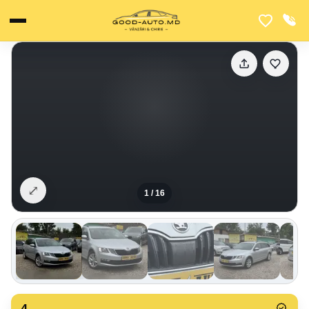
⤢
1
/
16
4