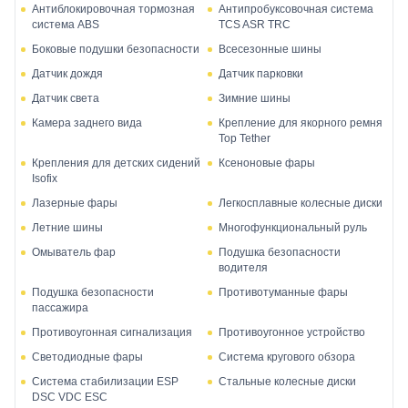
Антиблокировочная тормозная
Антипробуксовочная система
система ABS
TCS ASR TRC
Боковые подушки безопасности
Всесезонные шины
Датчик дождя
Датчик парковки
Датчик света
Зимние шины
Камера заднего вида
Крепление для якорного ремня
Top Tether
Крепления для детских сидений
Ксеноновые фары
Isofix
Лазерные фары
Легкосплавные колесные диски
Летние шины
Многофункциональный руль
Омыватель фар
Подушка безопасности
водителя
Подушка безопасности
Противотуманные фары
пассажира
Противоугонная сигнализация
Противоугонное устройство
Светодиодные фары
Система кругового обзора
Система стабилизации ESP
Стальные колесные диски
DSC VDC ESC