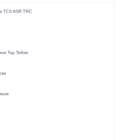
ма TCS ASR TRC
ня Top Tether
ски
теля