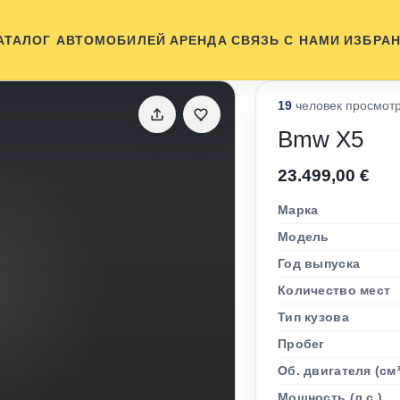
АТАЛОГ АВТОМОБИЛЕЙ
АРЕНДА
СВЯЗЬ С НАМИ
ИЗБРА
19
человек просмотр
Bmw X5
23.499,00 €
Марка
Модель
Год выпуска
Количество мест
Тип кузова
Пробег
Об. двигателя (см³
Мощность (л.с.)