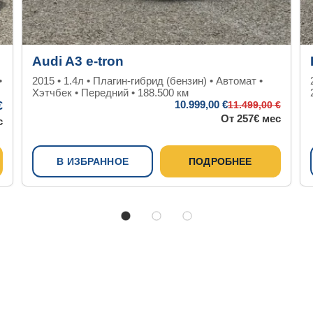
Audi A3 e-tron
•
2015 • 1.4л • Плагин-гибрид (бензин) • Автомат •
Хэтчбек • Передний • 188.500 км
€
10.999
,00 €
11.499
,00 €
От 257€ мес
с
В ИЗБРАННОЕ
ПОДРОБНЕЕ