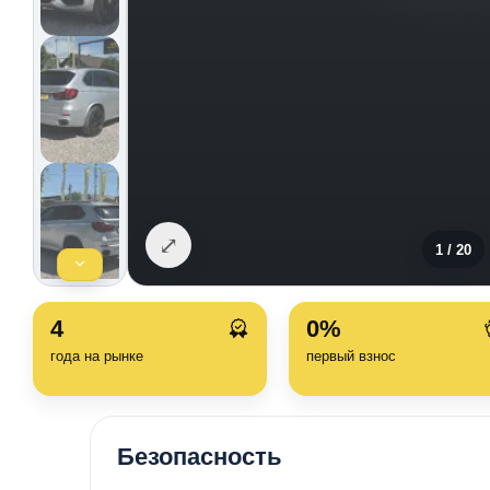
⤢
1
/
20
4
0%
года на рынке
первый взнос
Безопасность