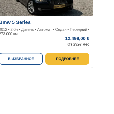
Bmw 5 Series
Hyunda
2012 • 2.0л • Дизель • Автомат • Седан • Передний •
2016 • 2.
273.000 км
192.351 к
12.499,00 €
От 292€ мес
В ИЗБРАННОЕ
ПОДРОБНЕЕ
В И