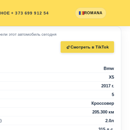
ННОЕ
+ 373 699 912 54
ROMANA
ели этот автомобиль сегодня
Смотреть в TikTok
Bmw
X5
2017 г.
5
Кроссовер
205.300 км
)
2.0л
315 л.с.