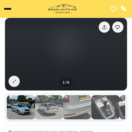
⤢
1
/
6