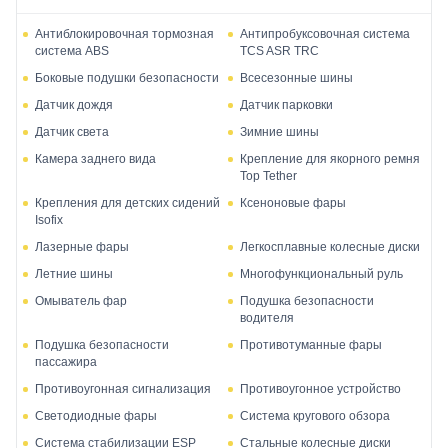
Антиблокировочная тормозная
Антипробуксовочная система
система ABS
TCS ASR TRC
Боковые подушки безопасности
Всесезонные шины
Датчик дождя
Датчик парковки
Датчик света
Зимние шины
Камера заднего вида
Крепление для якорного ремня
Top Tether
Крепления для детских сидений
Ксеноновые фары
Isofix
Лазерные фары
Легкосплавные колесные диски
Летние шины
Многофункциональный руль
Омыватель фар
Подушка безопасности
водителя
Подушка безопасности
Противотуманные фары
пассажира
Противоугонная сигнализация
Противоугонное устройство
Светодиодные фары
Система кругового обзора
Система стабилизации ESP
Стальные колесные диски