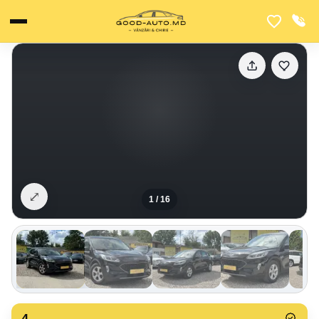
⤢
1
/
16
4