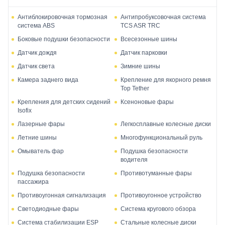
Антиблокировочная тормозная
Антипробуксовочная система
система ABS
TCS ASR TRC
Боковые подушки безопасности
Всесезонные шины
Датчик дождя
Датчик парковки
Датчик света
Зимние шины
Камера заднего вида
Крепление для якорного ремня
Top Tether
Крепления для детских сидений
Ксеноновые фары
Isofix
Лазерные фары
Легкосплавные колесные диски
Летние шины
Многофункциональный руль
Омыватель фар
Подушка безопасности
водителя
Подушка безопасности
Противотуманные фары
пассажира
Противоугонная сигнализация
Противоугонное устройство
Светодиодные фары
Система кругового обзора
Система стабилизации ESP
Стальные колесные диски