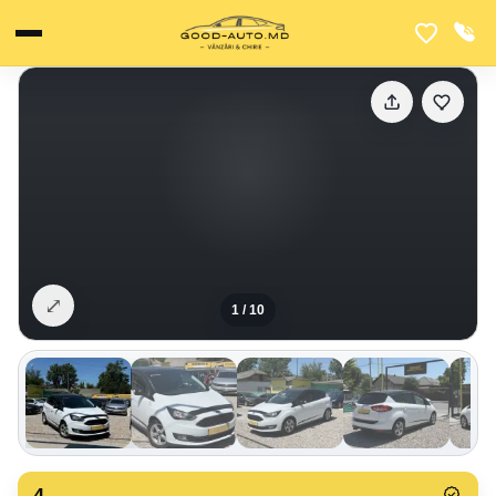
⤢
1
/
10
4