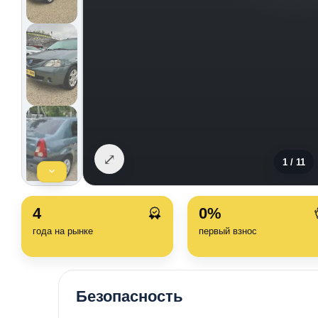
⤢
1
/
11
4
0%
года на рынке
первый взнос
Безопасность