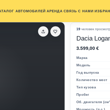
АТАЛОГ АВТОМОБИЛЕЙ
АРЕНДА
СВЯЗЬ С НАМИ
ИЗБРА
19
человек просмотр
Dacia Loga
3.599,00 €
Марка
Модель
Год выпуска
Количество мест
Тип кузова
Пробег
Об. двигателя (см³
Мощность (л.с.)