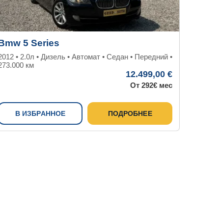
Bmw 5 Series
Hyunda
2012 • 2.0л • Дизель • Автомат • Седан • Передний •
2016 • 2.
273.000 км
192.351 к
12.499,00 €
От 292€ мес
В ИЗБРАННОЕ
ПОДРОБНЕЕ
В И