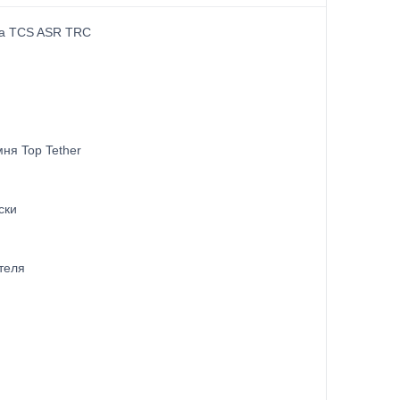
ма TCS ASR TRC
ня Top Tether
ски
теля