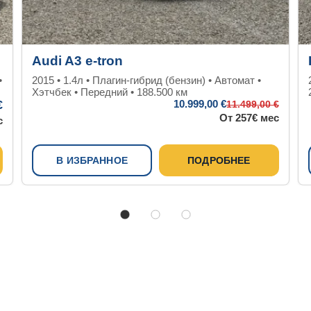
Audi A3 e-tron
•
2015 • 1.4л • Плагин-гибрид (бензин) • Автомат •
Хэтчбек • Передний • 188.500 км
€
10.999
,00 €
11.499
,00 €
От 257€ мес
с
В ИЗБРАННОЕ
ПОДРОБНЕЕ