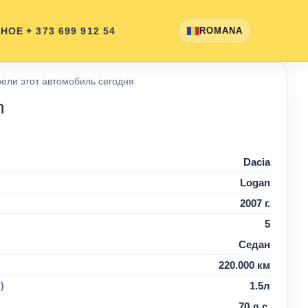
ННОЕ
+ 373 699 912 54
ROMANA
ели этот автомобиль сегодня
n
Dacia
Logan
2007 г.
5
Седан
220.000 км
)
1.5л
70 л.с.