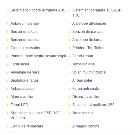
Sistem antiblocare la franare ABS
Sistem antiderapare TCS ASR
TRC
Airbaguri laterale
Anvelope all-season
Senzor de ploaie
Senzori de parcare
Senzor de lumina
Anvelope de iarna
Camera marsarier
Prindere Top Tether
Prinderi Isofix pentru scaune copii
Faruri xenon
Faruri laser
Jante din aliaj
Anvelope de vara
Volan multifunctional
Spalatoare faruri
Airbag sofer
Airbag pasager
Faruri anti-ceata
Alarma antifurt
Dispozitiv antifurt
Faruri LED
Sistem de vizualizare 360
Sistem de stabilitate ESP DSC
Jante din otel
VDC ESC
Carlig de remorcare
Airbaguri cortina