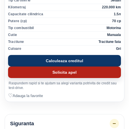
Tip caroserie
Sedan
Kilometraj
220.000 km
Capacitate cilindrica
1.5л
Putere (cp)
70 cp
Tip combustibil
Motorina
Cutie
Manuala
Tractiune
Tractiune fata
Culoare
Gri
Calculeaza creditul
Solicita apel
Raspundem rapid si te ajutam sa alegi varianta potrivita de credit sau
test-drive.
♡
Adauga la favorite
−
Siguranta