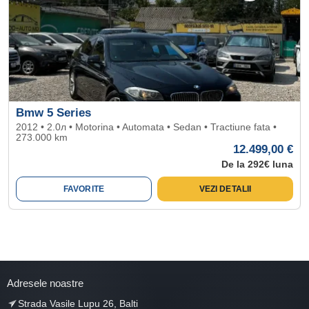
Bmw 5 Series
2012 • 2.0л • Motorina • Automata • Sedan • Tractiune fata •
273.000 km
12.499,00 €
De la 292€ luna
FAVORITE
VEZI DETALII
Adresele noastre
Strada Vasile Lupu 26, Balti