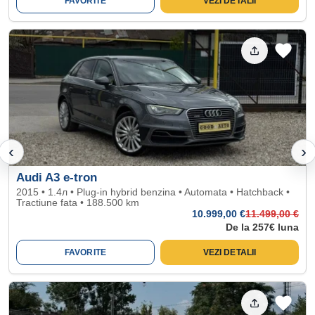
FAVORITE
VEZI DETALII
‹
›
Audi A3 e-tron
2015 • 1.4л • Plug-in hybrid benzina • Automata • Hatchback •
Tractiune fata • 188.500 km
10.999
,00 €
11.499
,00 €
De la 257€ luna
FAVORITE
VEZI DETALII