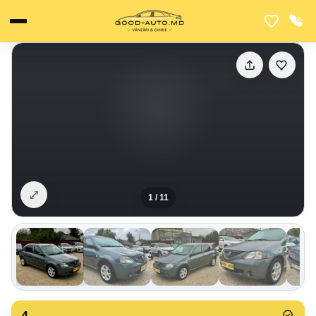
⤢
1
/
11
4