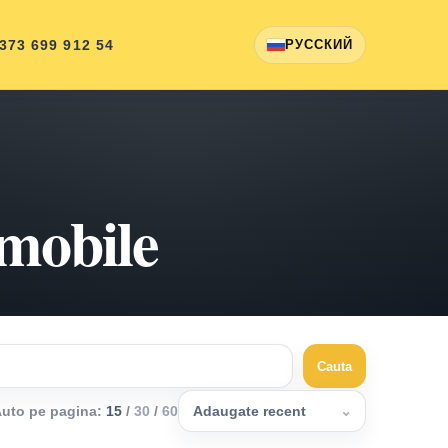
 373 699 912 54
РУССКИЙ
omobile
Cauta
uto pe pagina
:
15
/
30
/
60
Adaugate recent
⌄