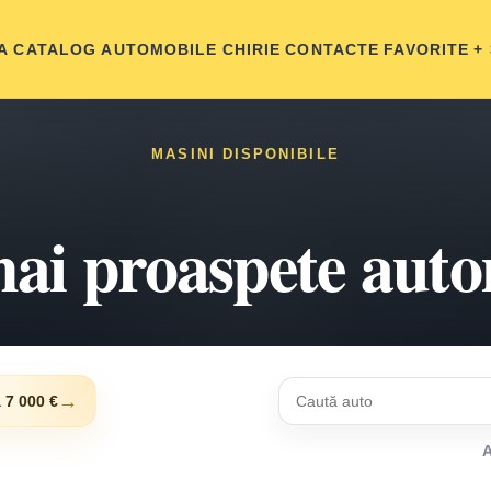
A
CATALOG AUTOMOBILE
CHIRIE
CONTACTE
FAVORITE
+
MASINI DISPONIBILE
ai proaspete aut
→
 7 000 €
A