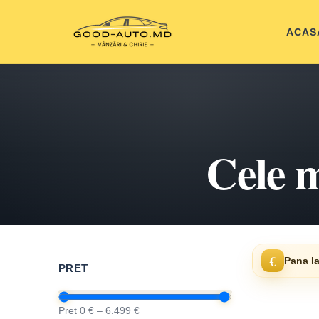
ACAS
Cele m
€
Pana la
PRET
Pret 0 € – 6.499 €