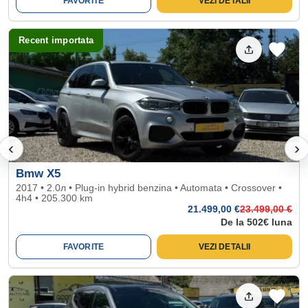
FAVORITE
VEZI DETALII
Recent importata
‹
›
Bmw X5
2017 • 2.0л • Plug-in hybrid benzina • Automata • Crossover •
4h4 • 205.300 km
21.499
,00 €
23.499
,00 €
De la 502€ luna
FAVORITE
VEZI DETALII