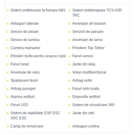
Sistem antiblocare la franare ABS
Sistem antiderapare TCS ASR
TRC
Airbaguri laterale
Anvelope all-season
Senzor de ploaie
Senzori de parcare
Senzor de lumina
Anvelope de iarna
Camera marsarier
Prindere Top Tether
Prinderi Isofix pentru scaune copii
Faruri xenon
Faruri laser
Jante din aliaj
Anvelope de vara
Volan multifunctional
Spalatoare faruri
Airbag sofer
Airbag pasager
Faruri anti-ceata
Alarma antifurt
Dispozitiv antifurt
Faruri LED
Sistem de vizualizare 360
Sistem de stabilitate ESP DSC
Jante din otel
VDC ESC
Carlig de remorcare
Airbaguri cortina