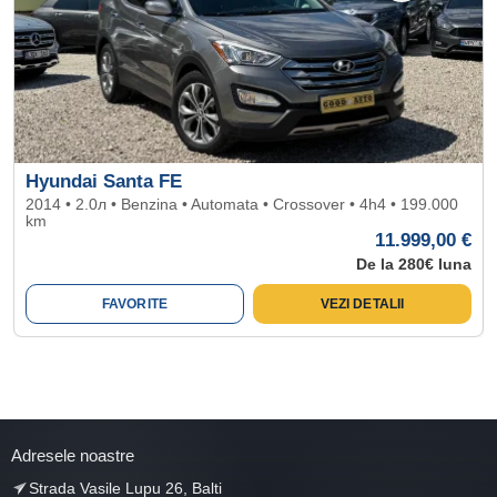
Hyundai Santa FE
2014 • 2.0л • Benzina • Automata • Crossover • 4h4 • 199.000
km
11.999,00 €
De la 280€ luna
FAVORITE
VEZI DETALII
Adresele noastre
Strada Vasile Lupu 26, Balti