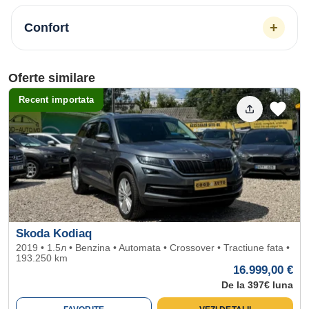
+
Confort
Oferte similare
Recent importata
Skoda Kodiaq
2019 • 1.5л • Benzina • Automata • Crossover • Tractiune fata •
193.250 km
16.999,00 €
De la 397€ luna