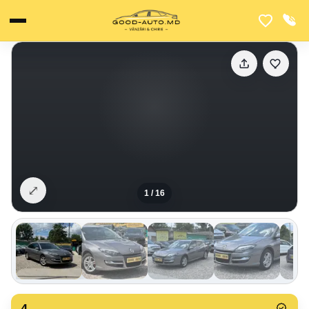
⤢
1
/
16
4