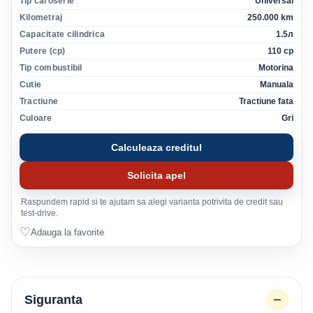
Tip caroserie
Universal
Kilometraj
250.000 km
Capacitate cilindrica
1.5л
Putere (cp)
110 cp
Tip combustibil
Motorina
Cutie
Manuala
Tractiune
Tractiune fata
Culoare
Gri
Calculeaza creditul
Solicita apel
Raspundem rapid si te ajutam sa alegi varianta potrivita de credit sau
test-drive.
♡
Adauga la favorite
−
Siguranta