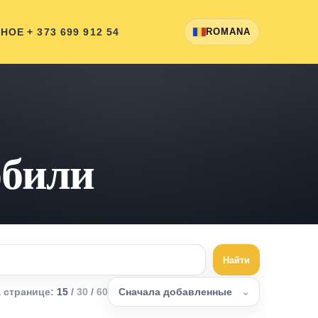
ННОЕ
+ 373 699 912 54
ROMANA
обили
Найти
а странице
:
15
/
30
/
60
Сначала добавленные
⌄