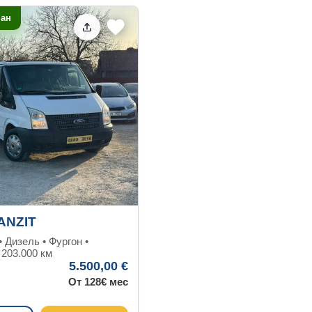
нан
ANZIT
 • Дизель • Фургон •
 203.000 км
5.500,00 €
От 128€ мес