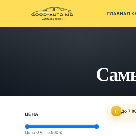
ГЛАВНАЯ
К
Самы
€
До 7 0
ЦЕНА
Цена 0 € – 5.500 €