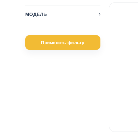
›
МОДЕЛЬ
2008
1
3008
2
Применить фильтр
508
1
5 Series
2
A3 e-tron
1
A4
1
Ateca
1
C3
1
C4
1
C4 Cactus
2
C4 SpaceTourer
1
Caddy
2