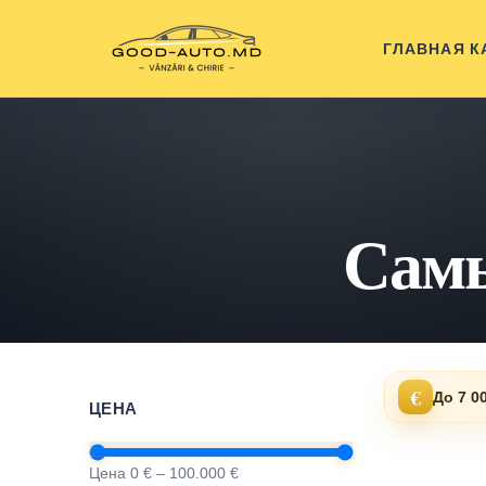
ГЛАВНАЯ
К
Самы
€
До 7 0
ЦЕНА
Цена 0 € – 100.000 €