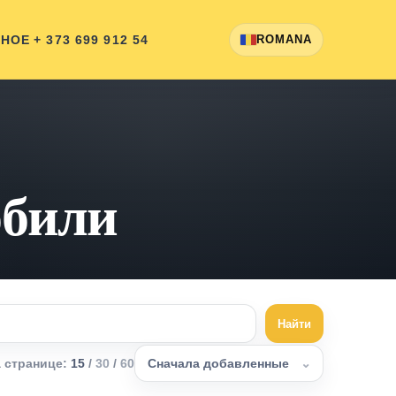
ННОЕ
+ 373 699 912 54
ROMANA
обили
Найти
а странице
:
15
/
30
/
60
Сначала добавленные
⌄