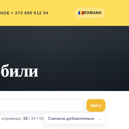
ННОЕ
+ 373 699 912 54
ROMANA
обили
Найти
а странице
:
15
/
30
/
60
Сначала добавленные
⌄