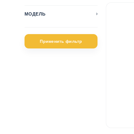
›
МОДЕЛЬ
2008
1
3008
2
Применить фильтр
508
1
5 Series
2
A3 e-tron
1
A4
1
Ateca
1
C3
1
C4
1
C4 Cactus
2
C4 SpaceTourer
1
Caddy
2