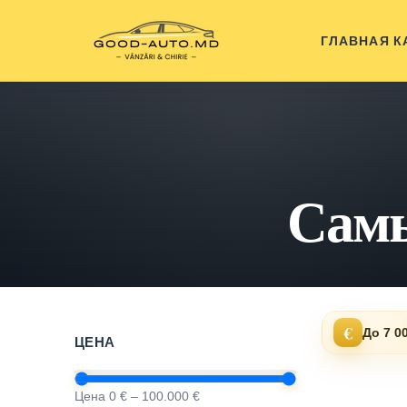
ГЛАВНАЯ
К
Самы
€
До 7 0
ЦЕНА
Цена 0 € – 100.000 €