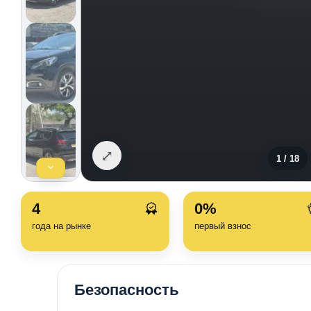
⤢
1
/
18
4
0%
года на рынке
первый взнос
Безопасность