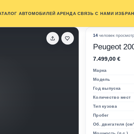
АТАЛОГ АВТОМОБИЛЕЙ
АРЕНДА
СВЯЗЬ С НАМИ
ИЗБРА
14
человек просмотр
Peugeot 20
7.499,00 €
Марка
Модель
Год выпуска
Количество мест
Тип кузова
Пробег
Об. двигателя (см³
Мощность (л.с.)