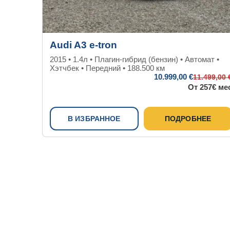
Audi A3 e-tron
2015 • 1.4л • Плагин-гибрид (бензин) • Автомат •
Хэтчбек • Передний • 188.500 км
10.999
,00 €
11.499
,00 
От 257€ ме
В ИЗБРАННОЕ
ПОДРОБНЕЕ