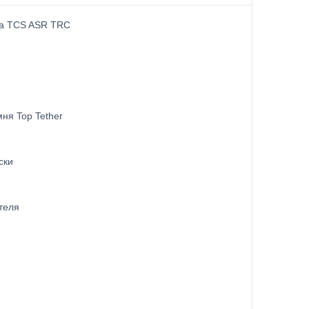
ма TCS ASR TRC
ня Top Tether
ски
теля