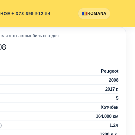
ННОЕ
+ 373 699 912 54
ROMANA
ели этот автомобиль сегодня
08
Peugeot
2008
2017 г.
5
Хэтчбек
164.000 км
)
1.2л
1200 л.с.