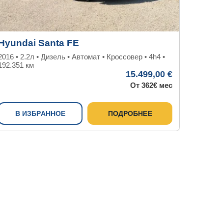
Hyundai Santa FE
Ford F
2016 • 2.2л • Дизель • Автомат • Кроссовер • 4h4 •
2017 • 1.
192.351 км
Передний 
15.499,00 €
От 362€ мес
В ИЗБРАННОЕ
ПОДРОБНЕЕ
В И