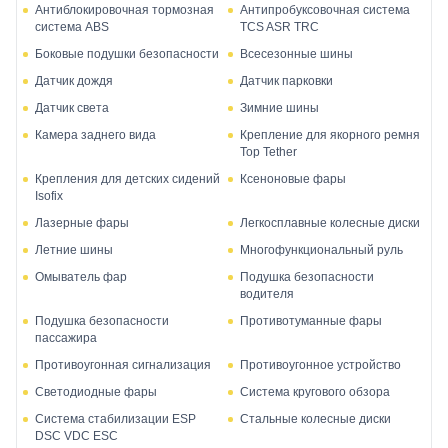
Антиблокировочная тормозная
Антипробуксовочная система
система ABS
TCS ASR TRC
Боковые подушки безопасности
Всесезонные шины
Датчик дождя
Датчик парковки
Датчик света
Зимние шины
Камера заднего вида
Крепление для якорного ремня
Top Tether
Крепления для детских сидений
Ксеноновые фары
Isofix
Лазерные фары
Легкосплавные колесные диски
Летние шины
Многофункциональный руль
Омыватель фар
Подушка безопасности
водителя
Подушка безопасности
Противотуманные фары
пассажира
Противоугонная сигнализация
Противоугонное устройство
Светодиодные фары
Система кругового обзора
Система стабилизации ESP
Стальные колесные диски
DSC VDC ESC