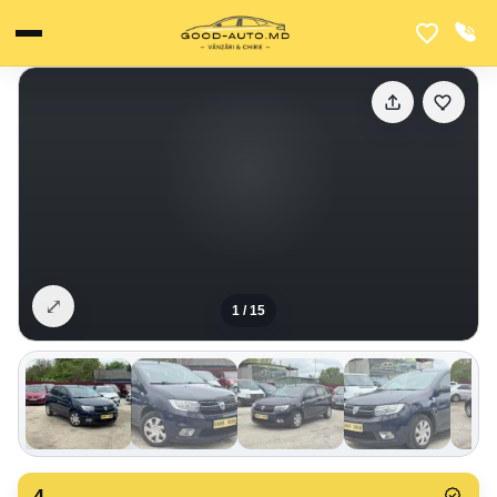
⤢
1
/
15
4