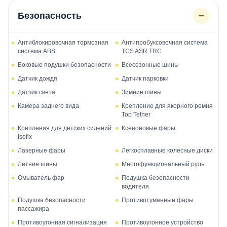
−
Безопасность
Антиблокировочная тормозная
Антипробуксовочная система
система ABS
TCS ASR TRC
Боковые подушки безопасности
Всесезонные шины
Датчик дождя
Датчик парковки
Датчик света
Зимние шины
Камера заднего вида
Крепление для якорного ремня
Top Tether
Крепления для детских сидений
Ксеноновые фары
Isofix
Лазерные фары
Легкосплавные колесные диски
Летние шины
Многофункциональный руль
Омыватель фар
Подушка безопасности
водителя
Подушка безопасности
Противотуманные фары
пассажира
Противоугонная сигнализация
Противоугонное устройство