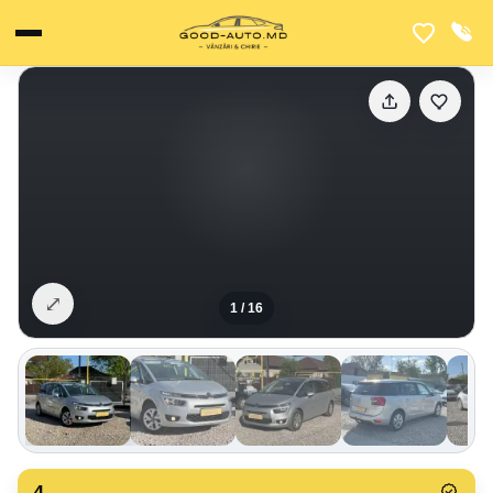
⤢
1
/
16
4