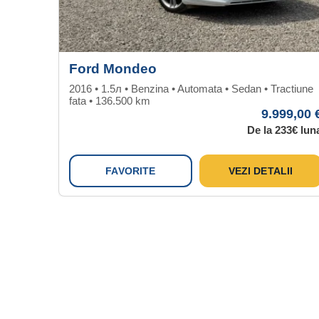
Ford Mondeo
2016 • 1.5л • Benzina • Automata • Sedan • Tractiune
fata • 136.500 km
9.999,00 
De la 233€ lun
FAVORITE
VEZI DETALII