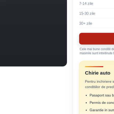
7-14 zile
15-30 zile
30+ zile
Cele mai bune conditii de
masinile sunt intretinute 
Chirie auto
Pentru inchiriere 
conditiilor de pred
Pasaport sau bu
Permis de cond
Garantie in su