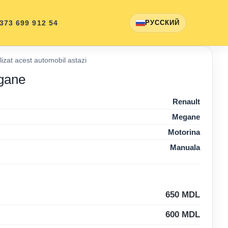
 373 699 912 54
РУССКИЙ
izat acest automobil astazi
gane
Renault
Megane
Motorina
Manuala
650
MDL
600
MDL