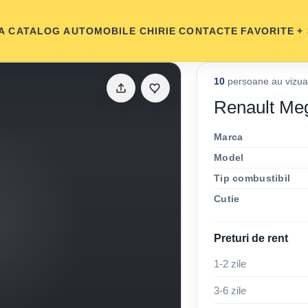
A
CATALOG AUTOMOBILE
CHIRIE
CONTACTE
FAVORITE
+
10
persoane au vizual
Renault Me
Marca
Model
Tip combustibil
Cutie
Preturi de rent
1-2 zile
3-6 zile