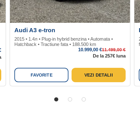
Audi A3 e-tron
2015 • 1.4л • Plug-in hybrid benzina • Automata •
Hatchback • Tractiune fata • 188.500 km
€
10.999
,00 €
11.499
,00 €
De la 257€ luna
a
FAVORITE
VEZI DETALII