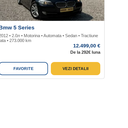
Bmw 5 Series
Hyunda
2012 • 2.0л • Motorina • Automata • Sedan • Tractiune
2016 • 2.2
fata • 273.000 km
192.351 
12.499,00 €
De la 292€ luna
FAVORITE
VEZI DETALII
F