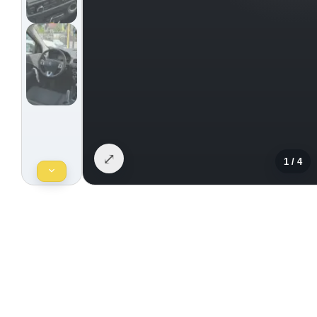
⤢
1
/
4