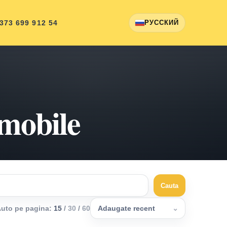
 373 699 912 54
РУССКИЙ
omobile
Cauta
uto pe pagina
:
15
/
30
/
60
Adaugate recent
⌄