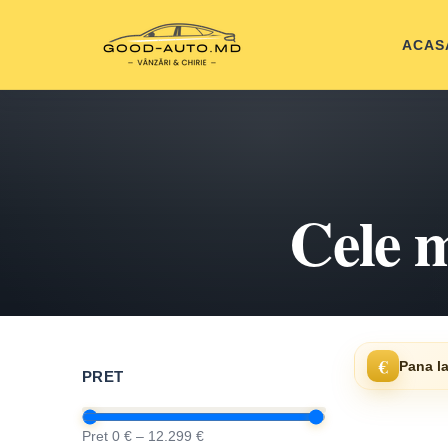
ACAS
Cele m
€
Pana la
PRET
Pret 0 € – 12.299 €