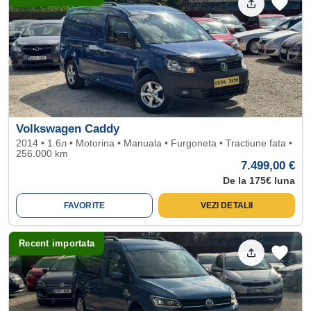
Volkswagen Caddy
2014 • 1.6л • Motorina • Manuala • Furgoneta • Tractiune fata •
256.000 km
7.499,00 €
De la 175€ luna
FAVORITE
VEZI DETALII
Recent importata