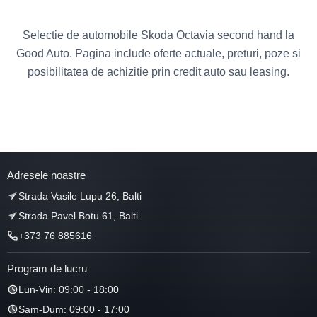
Selectie de automobile Skoda Octavia second hand la
Good Auto. Pagina include oferte actuale, preturi, poze si
posibilitatea de achizitie prin credit auto sau leasing.
Adresele noastre
Strada Vasile Lupu 26, Balti
Strada Pavel Botu 61, Balti
+373 76 885616
Program de lucru
Lun-Vin: 09:00 - 18:00
Sam-Dum: 09:00 - 17:00