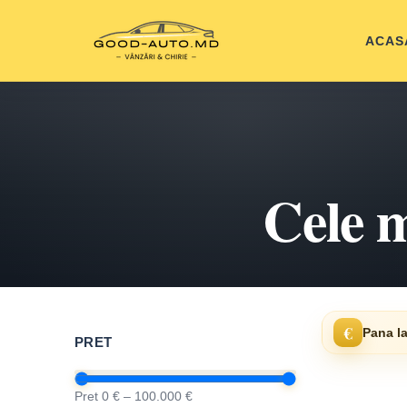
ACAS
Cele m
€
Pana la
PRET
Pret 0 € – 100.000 €