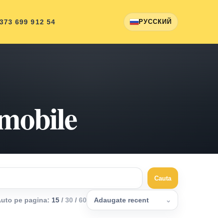
 373 699 912 54
РУССКИЙ
omobile
Cauta
uto pe pagina
:
15
/
30
/
60
Adaugate recent
⌄