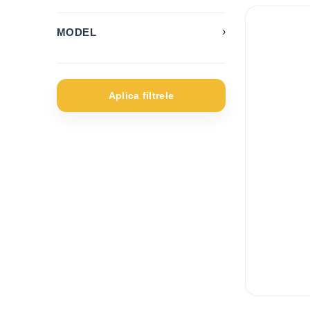
›
MODEL
2008
1
3008
2
Aplica filtrele
508
1
5 Series
2
A3 e-tron
1
A4
1
Ateca
1
C3
1
C4
1
C4 Cactus
2
C4 SpaceTourer
1
Caddy
2