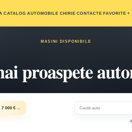
A
CATALOG AUTOMOBILE
CHIRIE
CONTACTE
FAVORITE
+
MASINI DISPONIBILE
ai proaspete aut
→
 7 000 €
A