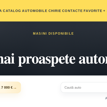
A
CATALOG AUTOMOBILE
CHIRIE
CONTACTE
FAVORITE
+
MASINI DISPONIBILE
ai proaspete aut
→
 7 000 €
A