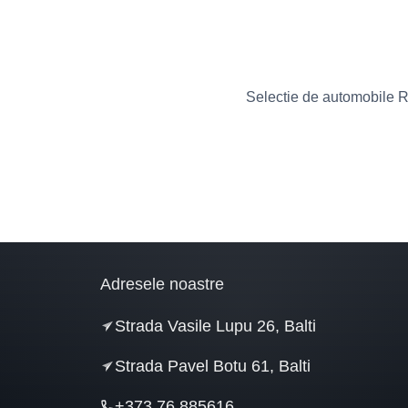
Ceed
1
Clio
1
C-Max
2
Corolla
1
Selectie de automobile R
CX-3
1
Discovery
1
Duster
1
EcoSport
1
Escape
1
Fiesta
1
Adresele noastre
Focus
3
ford
1
Strada Vasile Lupu 26, Balti
Fusion
1
Strada Pavel Botu 61, Balti
GLA
1
GLB
1
+373 76 885616