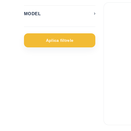
›
MODEL
2008
1
3008
2
Aplica filtrele
508
1
5 Series
2
A3 e-tron
1
A4
1
Ateca
1
C3
1
C4
1
C4 Cactus
2
C4 SpaceTourer
1
Caddy
2