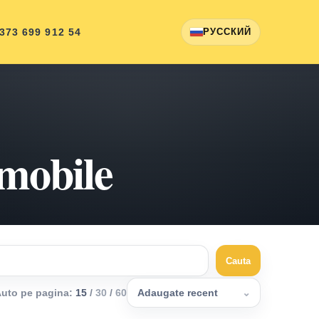
 373 699 912 54
РУССКИЙ
omobile
Cauta
uto pe pagina
:
15
/
30
/
60
Adaugate recent
⌄