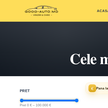
ACAS
Cele m
€
Pana la
PRET
Pret 0 € – 100.000 €