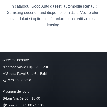
In catalogul Good Auto gasesti automobile Renault
Samsung second hand disponibile in Balti. Vezi preturi,
poze, dotari si optiuni de finantare prin credit auto sau
leasing.
Adresele noastre
Strada Vasile Lupu 26, Balti
Strada Pavel Botu 61, Balti
+373 76 885616
Program de lucru
Lun-Vin: 09:00 - 18:00
Sam-Dum: 09:00 - 17:00