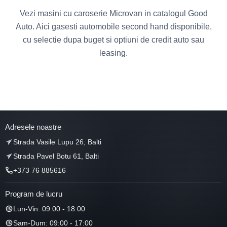
Vezi masini cu caroserie Microvan in catalogul Good
Auto. Aici gasesti automobile second hand disponibile,
cu selectie dupa buget si optiuni de credit auto sau
leasing.
Adresele noastre
Strada Vasile Lupu 26, Balti
Strada Pavel Botu 61, Balti
+373 76 885616
Program de lucru
Lun-Vin: 09:00 - 18:00
Sam-Dum: 09:00 - 17:00