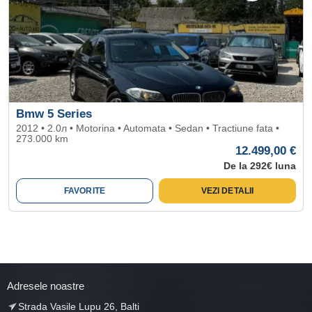
Bmw 5 Series
2012 • 2.0л • Motorina • Automata • Sedan • Tractiune fata •
273.000 km
12.499,00 €
De la 292€ luna
FAVORITE
VEZI DETALII
Adresele noastre
Strada Vasile Lupu 26, Balti