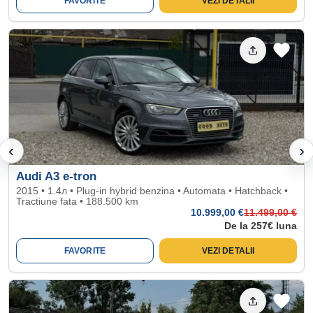
FAVORITE
VEZI DETALII
‹
›
Audi A3 e-tron
2015 • 1.4л • Plug-in hybrid benzina • Automata • Hatchback •
Tractiune fata • 188.500 km
10.999
,00 €
11.499
,00 €
De la 257€ luna
FAVORITE
VEZI DETALII