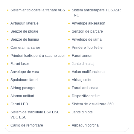
Sistem antiblocare la franare ABS
Sistem antiderapare TCS ASR
TRC
Airbaguri laterale
Anvelope all-season
Senzor de ploaie
Senzori de parcare
Senzor de lumina
Anvelope de iarna
Camera marsarier
Prindere Top Tether
Prinderi Isofix pentru scaune copii
Faruri xenon
Faruri laser
Jante din aliaj
Anvelope de vara
Volan multifunctional
Spalatoare faruri
Airbag sofer
Airbag pasager
Faruri anti-ceata
Alarma antifurt
Dispozitiv antifurt
Faruri LED
Sistem de vizualizare 360
Sistem de stabilitate ESP DSC
Jante din otel
VDC ESC
Carlig de remorcare
Airbaguri cortina