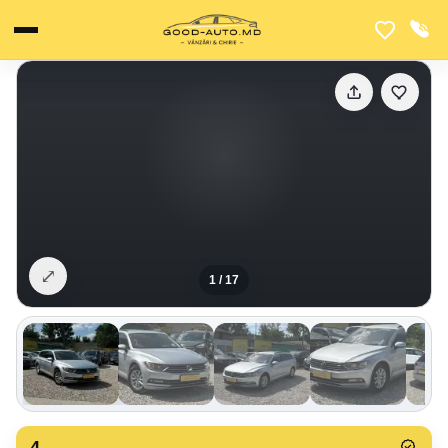
⤢
1
/
17
4