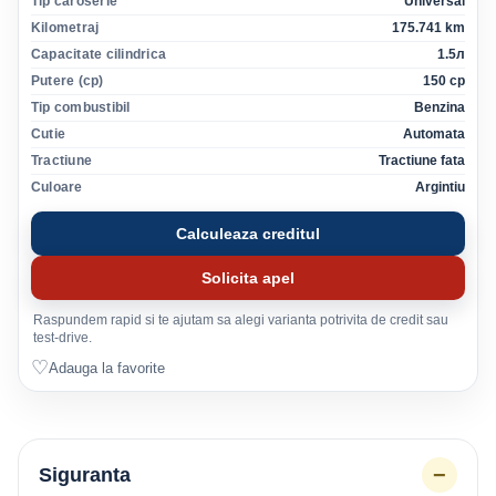
Tip caroserie
Universal
Kilometraj
175.741 km
Capacitate cilindrica
1.5л
Putere (cp)
150 cp
Tip combustibil
Benzina
Cutie
Automata
Tractiune
Tractiune fata
Culoare
Argintiu
Calculeaza creditul
Solicita apel
Raspundem rapid si te ajutam sa alegi varianta potrivita de credit sau
test-drive.
♡
Adauga la favorite
−
Siguranta