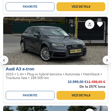
FAVORITE
VEZI DETALII
‹
›
Audi A3 e-tron
2015 • 1.4л • Plug-in hybrid benzina • Automata • Hatchback •
Tractiune fata • 188.500 km
10.999
,00 €
11.499
,00 €
De la 257€ luna
FAVORITE
VEZI DETALII