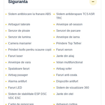
−
Siguranta
Sistem antiblocare la franare ABS
Sistem antiderapare TCS ASR
TRC
Airbaguri laterale
Anvelope all-season
Senzor de ploaie
Senzori de parcare
Senzor de lumina
Anvelope de iarna
Camera marsarier
Prindere Top Tether
Prinderi Isofix pentru scaune copii
Faruri xenon
Faruri laser
Jante din aliaj
Anvelope de vara
Volan multifunctional
Spalatoare faruri
Airbag sofer
Airbag pasager
Faruri anti-ceata
Alarma antifurt
Dispozitiv antifurt
Faruri LED
Sistem de vizualizare 360
Sistem de stabilitate ESP DSC
Jante din otel
VDC ESC
Carlig de remorcare
Airbaguri cortina