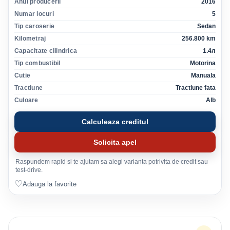
Anul producerii
2016
Numar locuri
5
Tip caroserie
Sedan
Kilometraj
256.800 km
Capacitate cilindrica
1.4л
Tip combustibil
Motorina
Cutie
Manuala
Tractiune
Tractiune fata
Culoare
Alb
Calculeaza creditul
Solicita apel
Raspundem rapid si te ajutam sa alegi varianta potrivita de credit sau
test-drive.
♡
Adauga la favorite