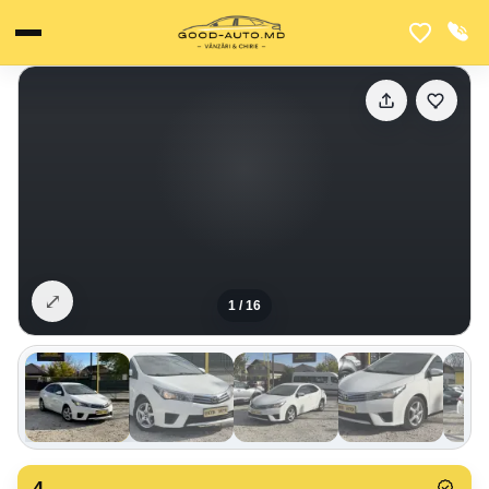
⤢
1
/
16
4