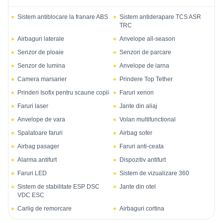
Sistem antiblocare la franare ABS
Sistem antiderapare TCS ASR
TRC
Airbaguri laterale
Anvelope all-season
Senzor de ploaie
Senzori de parcare
Senzor de lumina
Anvelope de iarna
Camera marsarier
Prindere Top Tether
Prinderi Isofix pentru scaune copii
Faruri xenon
Faruri laser
Jante din aliaj
Anvelope de vara
Volan multifunctional
Spalatoare faruri
Airbag sofer
Airbag pasager
Faruri anti-ceata
Alarma antifurt
Dispozitiv antifurt
Faruri LED
Sistem de vizualizare 360
Sistem de stabilitate ESP DSC
Jante din otel
VDC ESC
Carlig de remorcare
Airbaguri cortina