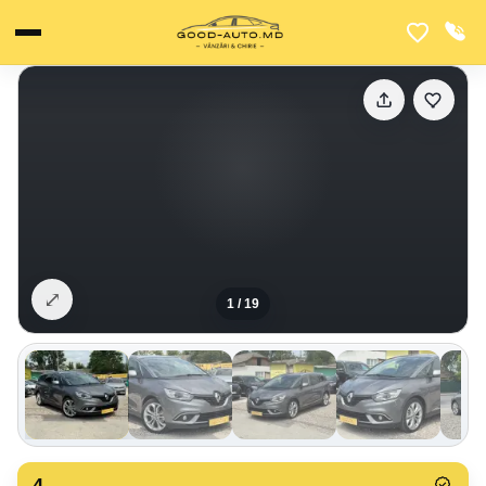
⤢
1
/
19
4