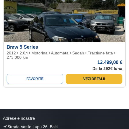
Bmw 5 Series
2012 • 2.0л • Motorina • Automata • Sedan • Tractiune fata •
273.000 km
12.499,00 €
De la 292€ luna
FAVORITE
VEZI DETALII
Adresele noastre
Strada Vasile Lupu 26, Balti