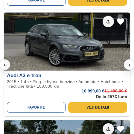
FAVORITE
VEZI DETALII
‹
›
Audi A3 e-tron
2015 • 1.4л • Plug-in hybrid benzina • Automata • Hatchback •
Tractiune fata • 188.500 km
10.999
,00 €
11.499
,00 €
De la 257€ luna
FAVORITE
VEZI DETALII