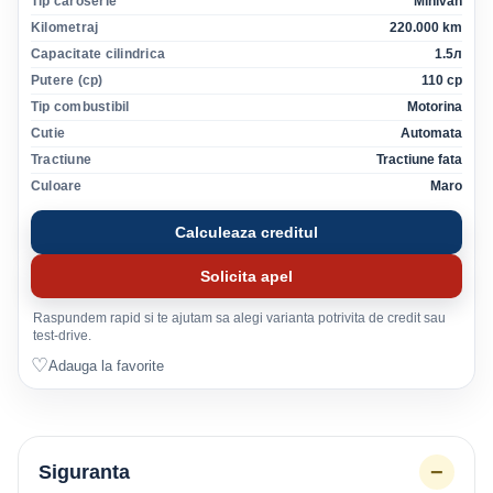
Tip caroserie
Minivan
Kilometraj
220.000 km
Capacitate cilindrica
1.5л
Putere (cp)
110 cp
Tip combustibil
Motorina
Cutie
Automata
Tractiune
Tractiune fata
Culoare
Maro
Calculeaza creditul
Solicita apel
Raspundem rapid si te ajutam sa alegi varianta potrivita de credit sau
test-drive.
♡
Adauga la favorite
−
Siguranta