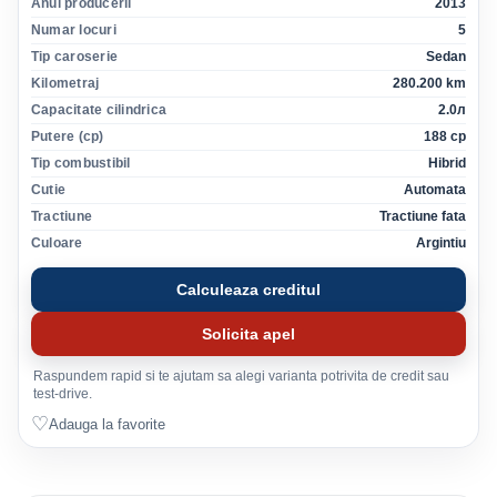
Anul producerii
2013
Numar locuri
5
Tip caroserie
Sedan
Kilometraj
280.200 km
Capacitate cilindrica
2.0л
Putere (cp)
188 cp
Tip combustibil
Hibrid
Cutie
Automata
Tractiune
Tractiune fata
Culoare
Argintiu
Calculeaza creditul
Solicita apel
Raspundem rapid si te ajutam sa alegi varianta potrivita de credit sau
test-drive.
♡
Adauga la favorite