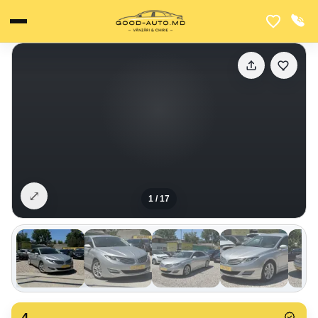
⤢
1
/
17
4