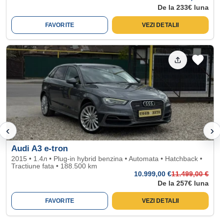
De la 233€ luna
FAVORITE
VEZI DETALII
‹
›
Audi A3 e-tron
2015 • 1.4л • Plug-in hybrid benzina • Automata • Hatchback •
Tractiune fata • 188.500 km
10.999
,00 €
11.499
,00 €
De la 257€ luna
FAVORITE
VEZI DETALII