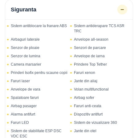
−
Siguranta
Sistem antiblocare la franare ABS
Sistem antiderapare TCS ASR
TRC
Airbaguri laterale
Anvelope all-season
Senzor de ploaie
Senzori de parcare
Senzor de lumina
Anvelope de iarna
Camera marsarier
Prindere Top Tether
Prinderi Isofix pentru scaune copii
Faruri xenon
Faruri laser
Jante din aliaj
Anvelope de vara
Volan multifunctional
Spalatoare faruri
Airbag sofer
Airbag pasager
Faruri anti-ceata
Alarma antifurt
Dispozitiv antifurt
Faruri LED
Sistem de vizualizare 360
Sistem de stabilitate ESP DSC
Jante din otel
VDC ESC