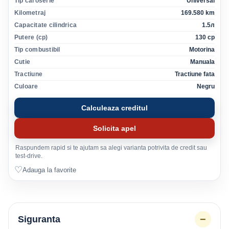
Tip caroserie
Universal
Kilometraj
169.580 km
Capacitate cilindrica
1.5л
Putere (cp)
130 cp
Tip combustibil
Motorina
Cutie
Manuala
Tractiune
Tractiune fata
Culoare
Negru
Calculeaza creditul
Solicita apel
Raspundem rapid si te ajutam sa alegi varianta potrivita de credit sau
test-drive.
♡
Adauga la favorite
−
Siguranta