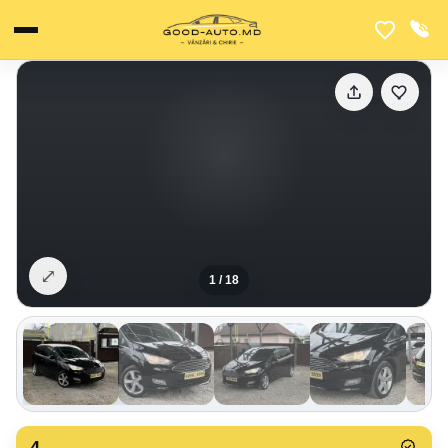
⤢
1
/
18
4