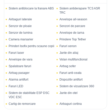
Sistem antiblocare la franare ABS
Sistem antiderapare TCS ASR
TRC
Airbaguri laterale
Anvelope all-season
Senzor de ploaie
Senzori de parcare
Senzor de lumina
Anvelope de iarna
Camera marsarier
Prindere Top Tether
Prinderi Isofix pentru scaune copii
Faruri xenon
Faruri laser
Jante din aliaj
Anvelope de vara
Volan multifunctional
Spalatoare faruri
Airbag sofer
Airbag pasager
Faruri anti-ceata
Alarma antifurt
Dispozitiv antifurt
Faruri LED
Sistem de vizualizare 360
Sistem de stabilitate ESP DSC
Jante din otel
VDC ESC
Carlig de remorcare
Airbaguri cortina