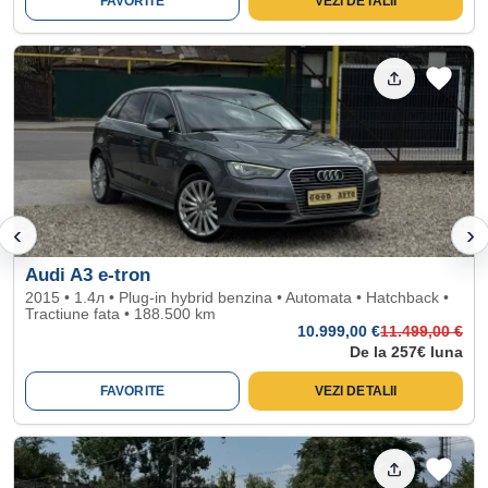
FAVORITE
VEZI DETALII
‹
›
Audi A3 e-tron
2015 • 1.4л • Plug-in hybrid benzina • Automata • Hatchback •
Tractiune fata • 188.500 km
10.999
,00 €
11.499
,00 €
De la 257€ luna
FAVORITE
VEZI DETALII