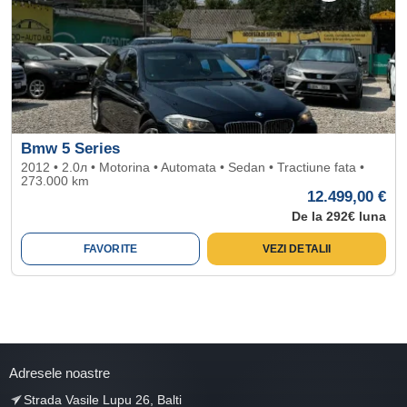
Bmw 5 Series
2012 • 2.0л • Motorina • Automata • Sedan • Tractiune fata •
273.000 km
12.499,00 €
De la 292€ luna
FAVORITE
VEZI DETALII
Adresele noastre
Strada Vasile Lupu 26, Balti