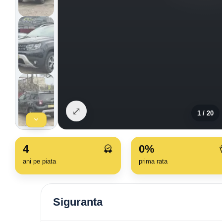
⤢
1
/
20
4
0%
ani pe piata
prima rata
Siguranta