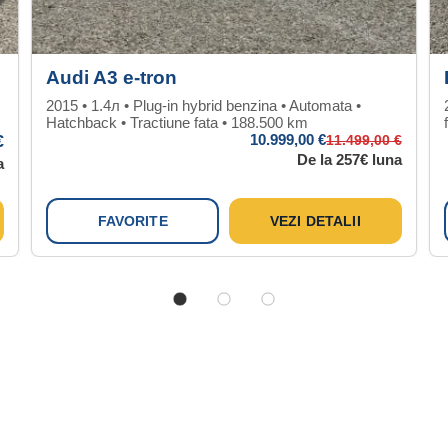
Audi A3 e-tron
2015 • 1.4л • Plug-in hybrid benzina • Automata •
Hatchback • Tractiune fata • 188.500 km
€
10.999
,00 €
11.499
,00 €
De la 257€ luna
a
FAVORITE
VEZI DETALII