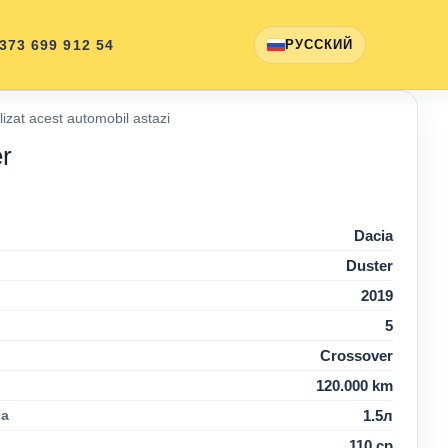
 373 699 912 54
РУССКИЙ
izat acest automobil astazi
r
Dacia
Duster
2019
5
Crossover
120.000 km
ca
1.5л
110 cp