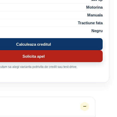
Motorina
Manuala
Tractiune fata
Negru
Calculeaza creditul
Solicita apel
tam sa alegi varianta potrivita de credit sau test-drive.
−