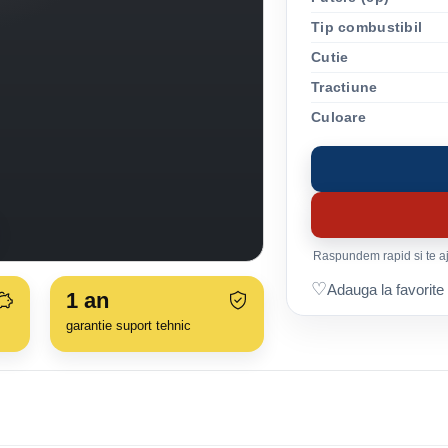
Tip combustibil
Cutie
Tractiune
Culoare
Raspundem rapid si te aju
♡
Adauga la favorite
1
an
garantie suport tehnic