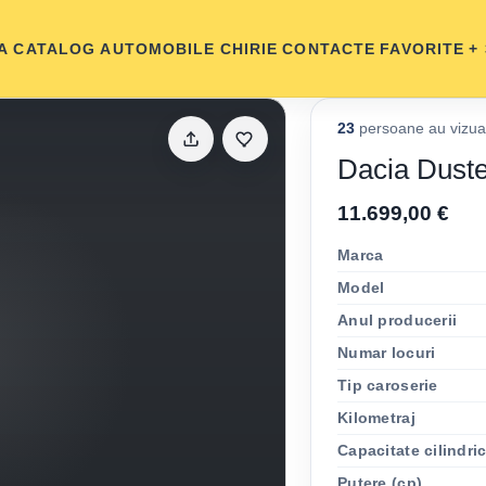
A
CATALOG AUTOMOBILE
CHIRIE
CONTACTE
FAVORITE
+
23
persoane au vizual
Dacia Duste
11.699,00 €
Marca
Model
Anul producerii
Numar locuri
Tip caroserie
Kilometraj
Capacitate cilindri
Putere (cp)