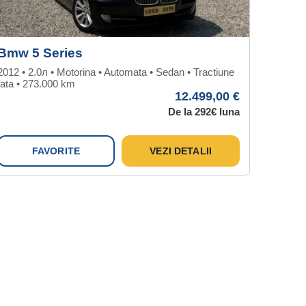
Bmw 5 Series
Hyunda
2012 • 2.0л • Motorina • Automata • Sedan • Tractiune
2016 • 2.2
fata • 273.000 km
192.351 
12.499,00 €
De la 292€ luna
FAVORITE
VEZI DETALII
F