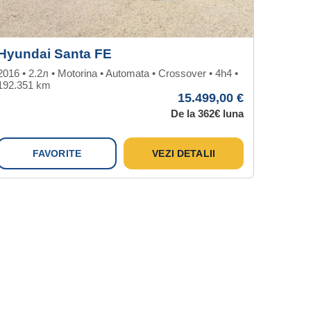
Hyundai Santa FE
Ford F
2016 • 2.2л • Motorina • Automata • Crossover • 4h4 •
2017 • 1.0
192.351 km
Tractiune 
15.499,00 €
De la 362€ luna
FAVORITE
VEZI DETALII
F