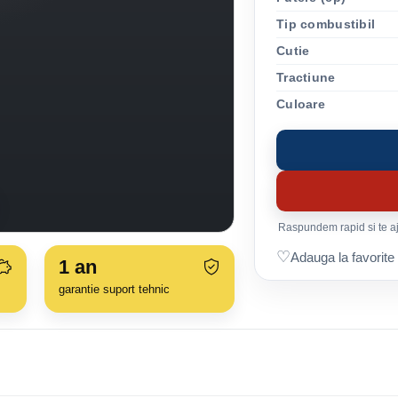
Tip combustibil
Cutie
Tractiune
Culoare
Raspundem rapid si te aju
♡
Adauga la favorite
1
an
garantie suport tehnic