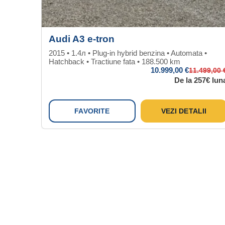
Audi A3 e-tron
2015 • 1.4л • Plug-in hybrid benzina • Automata •
Hatchback • Tractiune fata • 188.500 km
10.999
,00 €
11.499
,00 
De la 257€ lun
FAVORITE
VEZI DETALII