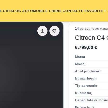
A
CATALOG AUTOMOBILE
CHIRIE
CONTACTE
FAVORITE
+
14
persoane au vizual
Citroen C4 
6.799,00 €
Marca
Model
Anul producerii
Numar locuri
Tip caroserie
Kilometraj
Capacitate cilindri
Putere (cp)