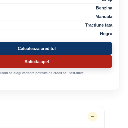
Benzina
Manuala
Tractiune fata
Negru
Calculeaza creditul
Solicita apel
tam sa alegi varianta potrivita de credit sau test-drive.
−