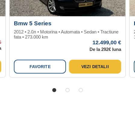
Bmw 5 Series
2012 • 2.0л • Motorina • Automata • Sedan • Tractiune
fata • 273.000 km
12.499,00 €
€
a
De la 292€ luna
FAVORITE
VEZI DETALII