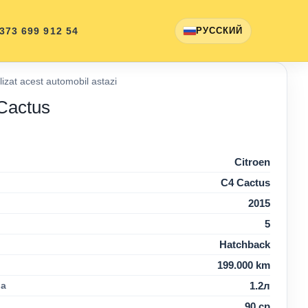
 373 699 912 54
РУССКИЙ
izat acest automobil astazi
Cactus
Citroen
C4 Cactus
2015
5
Hatchback
199.000 km
ca
1.2л
90 cp