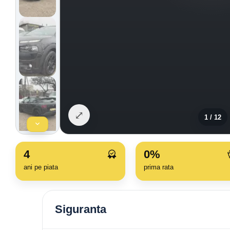
⤢
1
/
12
4
0%
ani pe piata
prima rata
Siguranta